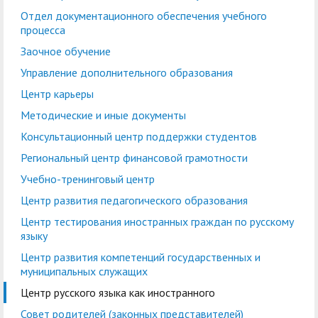
кадров
воспитательной работе
Отдел практической
Военно-патриотический
Отдел
Лаборатории, НШ,
Отдел документационного обеспечения учебного
Управление по
Управление
процесса
подготовки студентов
Центр
клуб "БАРС"
документационного
Cовет обучающихся
НИЦ, вузовско-
правовой и кадровой
бухгалтерского учета и
Заочное обучение
добровольчества
обеспечения учебного
академическая
работе
финансового контроля
Экскурсионно-
Управление дополнительного образования
«Абилимпикс»
процесса
кафедра
просветительский
Планово-финансовое
Управление
Центр карьеры
Заочное обучение
Научные мероприятия в
Управление
центр
Институт туризма,
управление
комплексной
Методические и иные документы
ГАГУ
дополнительного
сервиса и
Ассоциация
безопасности
Информационные
Консультационный центр поддержки студентов
образования
гостеприимства
выпускников
материалы
Региональный центр финансовой грамотности
Координационный
Антитеррористическая
Центр карьеры
Национальный проект
Методические и иные
Учебно-тренинговый центр
центр
безопасность
«Наука и
документы
Центр развития педагогического образования
Противодействие
Обращения граждан
университеты»
Центр тестирования иностранных граждан по русскому
Консультационный
Региональный центр
коррупции
языку
Охрана труда
центр поддержки
финансовой
Центр развития компетенций государственных и
Центр цифрового
студентов
Центр по
грамотности
муниципальных служащих
развития
информационной
Центр русского языка как иностранного
Учебно-тренинговый
Центр развития
политике и связям с
Совет родителей (законных представителей)