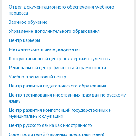
кадров
воспитательной работе
Отдел практической
Военно-патриотический
Отдел
Лаборатории, НШ,
Отдел документационного обеспечения учебного
Управление по
Управление
процесса
подготовки студентов
Центр
клуб "БАРС"
документационного
Cовет обучающихся
НИЦ, вузовско-
правовой и кадровой
бухгалтерского учета и
Заочное обучение
добровольчества
обеспечения учебного
академическая
работе
финансового контроля
Экскурсионно-
Управление дополнительного образования
«Абилимпикс»
процесса
кафедра
просветительский
Планово-финансовое
Управление
Центр карьеры
Заочное обучение
Научные мероприятия в
Управление
центр
Институт туризма,
управление
комплексной
Методические и иные документы
ГАГУ
дополнительного
сервиса и
Ассоциация
безопасности
Информационные
Консультационный центр поддержки студентов
образования
гостеприимства
выпускников
материалы
Региональный центр финансовой грамотности
Координационный
Антитеррористическая
Центр карьеры
Национальный проект
Методические и иные
Учебно-тренинговый центр
центр
безопасность
«Наука и
документы
Центр развития педагогического образования
Противодействие
Обращения граждан
университеты»
Центр тестирования иностранных граждан по русскому
Консультационный
Региональный центр
коррупции
языку
Охрана труда
центр поддержки
финансовой
Центр развития компетенций государственных и
Центр цифрового
студентов
Центр по
грамотности
муниципальных служащих
развития
информационной
Центр русского языка как иностранного
Учебно-тренинговый
Центр развития
политике и связям с
Совет родителей (законных представителей)