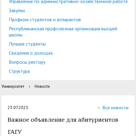
центр
педагогического
Управление по административно-хозяйственной работе
общественностью
образования
Закупки
Международная
Управление по
Профком студентов и аспирантов
Центр тестирования
Центр развития
деятельность
административно-
Республиканская профсоюзная организация высшей
иностранных граждан
компетенций
школы
хозяйственной работе
по русскому языку
государственных и
Лучшие студенты
Закупки
Профком студентов и
муниципальных
Сведения о доходах
аспирантов
служащих
Вопросы ректору
Республиканская
Центр русского языка
Лучшие студенты
Совет родителей
Структура
профсоюзная
как иностранного
(законных
Сведения о доходах
Университет
›
Новости
организация высшей
представителей)
Вопросы ректору
школы
несовершеннолетних
Структура
обучающихся ГАГУ
Все новости
23.07.2025
Образовательный
Важное объявление для абитуриентов
Информация о
модуль «Обучение
предоставлении
ГАГУ