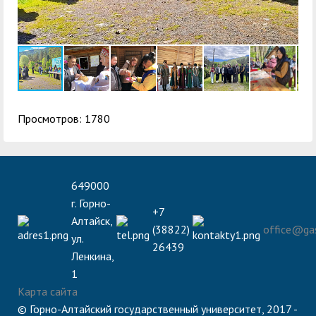
Просмотров: 1780
649000
г. Горно-
+7
Алтайск,
(38822)
office@gas
ул.
26439
Ленкина,
1
Карта сайта
© Горно-Алтайский государственный университет, 2017 -