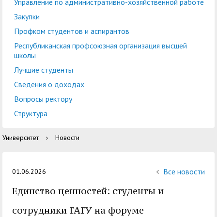
центр
педагогического
Управление по административно-хозяйственной работе
общественностью
образования
Закупки
Международная
Управление по
Профком студентов и аспирантов
Центр тестирования
Центр развития
деятельность
административно-
Республиканская профсоюзная организация высшей
иностранных граждан
компетенций
школы
хозяйственной работе
по русскому языку
государственных и
Лучшие студенты
Закупки
Профком студентов и
муниципальных
Сведения о доходах
аспирантов
служащих
Вопросы ректору
Республиканская
Центр русского языка
Лучшие студенты
Совет родителей
Структура
профсоюзная
как иностранного
(законных
Сведения о доходах
Университет
›
Новости
организация высшей
представителей)
Вопросы ректору
школы
несовершеннолетних
Структура
обучающихся ГАГУ
Все новости
01.06.2026
Образовательный
Единство ценностей: студенты и
Информация о
модуль «Обучение
предоставлении
сотрудники ГАГУ на форуме